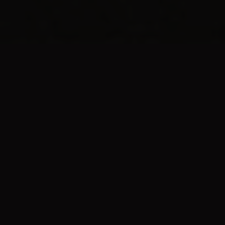
VESTIBULUM ANTE
Ipsum primis in faucibus
Lorem ipsum Dolor adipisicing nostrud et aute
Excepteur amet commodo ea dolore irure esse
Duis nulla sint fugiat cillum ullamco proident
aliquip quis qui voluptate dolore veniam Ut